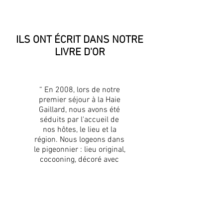
ILS ONT ÉCRIT DANS NOTRE
LIVRE D'OR
“ En 2008, lors de notre
premier séjour à la Haie
Gaillard, nous avons été
séduits par l'accueil de
nos hôtes, le lieu et la
région. Nous logeons dans
le pigeonnier : lieu original,
cocooning, décoré avec
goût.
La région est de toute
beauté et les promenades
autour de la Haie Gaillard
nous permettent de la
découvrir. Depuis ce