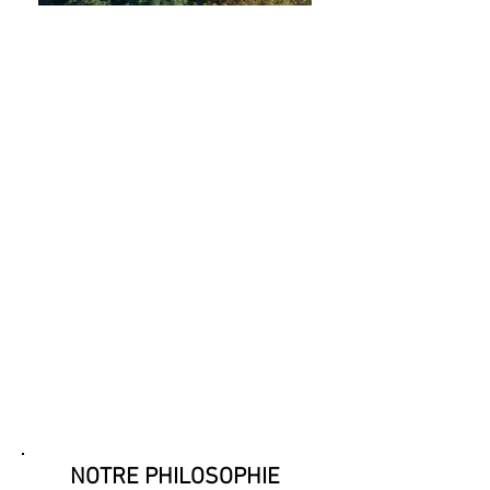
"
AU CŒUR DE LA
CAMPAGNE NORMANDE, A
DEUX PAS
DE CHÂTEAU GAILLARD AUX
ANDELYS, L’ATMOSPHÈRE
AUTHENTIQUE ET SIMPLE
DE NOS DEUX CHAMBRES
D’HÔTES A LA FERME
ATTIRE ET SÉDUIT NOS
HÔTES DEPUIS PLUS DE 20
ANS..."
CHRISTOPHE HAMOT
(agriculteur bio aux Andelys)
NOTRE PHILOSOPHIE